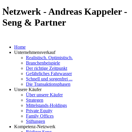
Netzwerk - Andreas Kappeler -
Seng & Partner
×
Home
Unternehmensverkauf
Realistisch. Optimistisch.
Branchenbeispiele
Der richtige Zeitpunkt
Gefährliches Fahrwasser
Schnell und sorgenfrei ...
Die Transaktionsphasen
Unsere Käufer
Über unsere Käufer
Strategen
Mittelstands-Holdings
Private Equity
Family Offices
Stiftungen
Kompetenz-Netzwerk
Rüdiger Seng