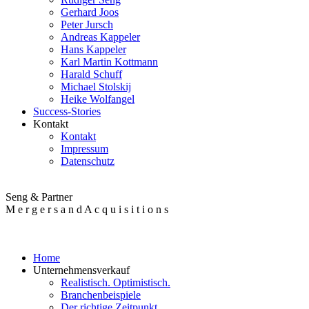
Gerhard Joos
Peter Jursch
Andreas Kappeler
Hans Kappeler
Karl Martin Kottmann
Harald Schuff
Michael Stolskij
Heike Wolfangel
Success-Stories
Kontakt
Kontakt
Impressum
Datenschutz
Seng & Partner
M e r g e r s a n d A c q u i s i t i o n s
×
Home
Unternehmensverkauf
Realistisch. Optimistisch.
Branchenbeispiele
Der richtige Zeitpunkt